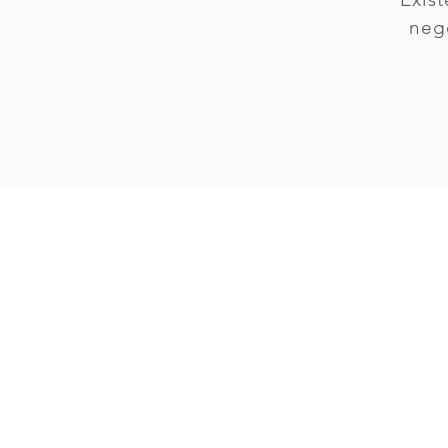
neg
Contenido Mul