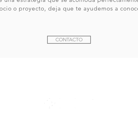
ocio o proyecto, deja que te ayudemos a conoce
CONTACTO
Desarrollo de sitios web y APP´s
timedia. Filmación y Edición de Videos. Podcasts. Posts para Redes So
Social Media - Community Management - Marketing Digital
Realidad Aumentada