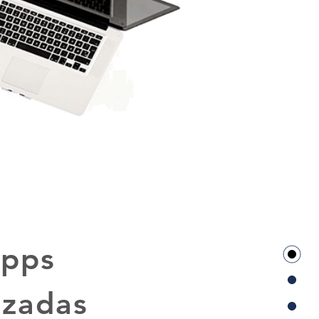
Apps
izadas