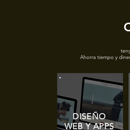
C
ten
Ahorra tiempo y dine
DISEÑO
WEB Y APPS