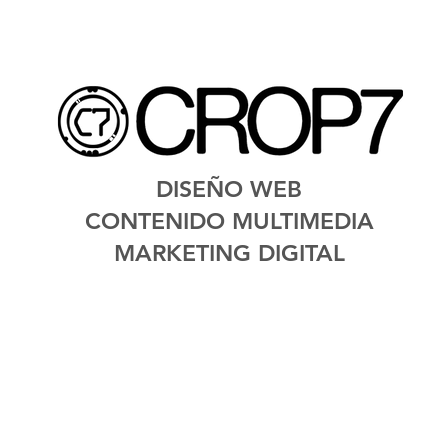
DISEÑO WEB
CONTENIDO MULTIMEDIA
MARKETING DIGITAL
R
E
D
E
F
I
N
I
D
O