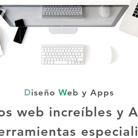
D
iseño
W
eb y Apps
ios web increíbles y 
erramientas especial