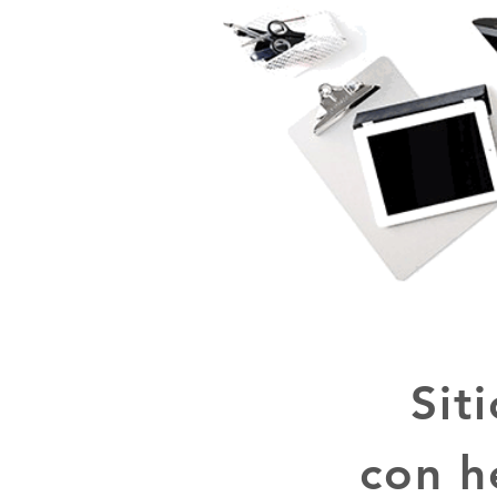
Sit
con h