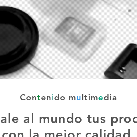
Con
t
en
i
do m
u
lti
m
e
dia
ale al mundo tus pro
con la mejor calidad