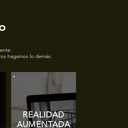
po
mente.
tros hagamos lo demás.
REALIDAD
AUMENTADA