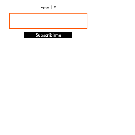
Email
Subscribirme
Website and APP development
Multimedia content. Filming and Video Editing. Podcasts.
Posts for Social Networks. Blogs.
Social Media - Community Management - Digital Marketing
Augmented reality